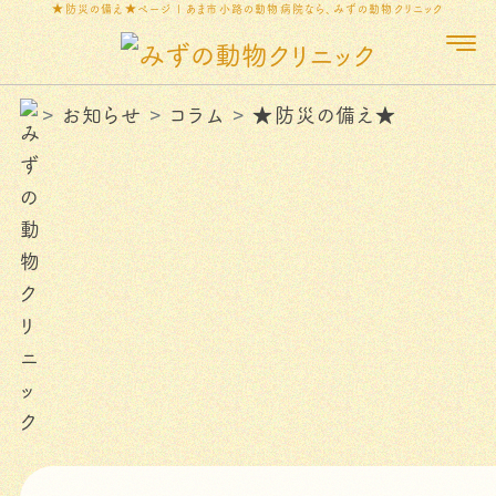
★防災の備え★ページ | あま市小路の動物病院なら、みずの動物クリニック
お知らせ
コラム
★防災の備え★