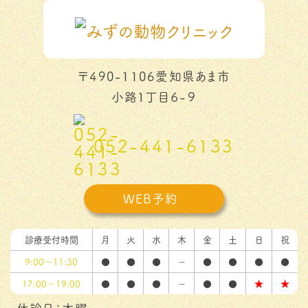
〒490-1106愛知県あま市
小路１丁目６-９
052-441-6133
WEB予約
診療受付時間
月
火
水
木
金
土
日
祝
9:00～11:30
●
●
●
－
●
●
●
●
17:00～19:00
●
●
●
－
●
●
★
★