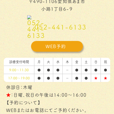
〒490-1106愛知県あま市
小路１丁目６-９
052-441-6133
WEB予約
診療受付時間
月
火
水
木
金
土
日
祝
9:00～11:30
●
●
●
－
●
●
●
●
17:00～19:00
●
●
●
－
●
●
★
★
休診日：木曜
★
：日曜、祝日の午後は14:00～16:00
【予約について】
WEBまたはお電話にてご予約ください。