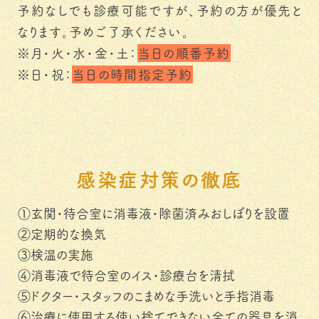
予約なしでも診療可能ですが、予約の方が優先と
なります。予めご了承ください。
※月・火・水・金・土：
当日の順番予約
※日・祝：
当日の時間指定予約
感染症対策の徹底
①玄関・待合室に消毒液・除菌済みおしぼりを設置
②定期的な換気
③検温の実施
④消毒液で待合室のイス・診療台を清拭
⑤ドクター・スタッフのこまめな手洗いと手指消毒
⑥治療に使用する使い捨てできない全ての器具を消